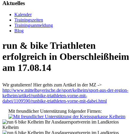
Aktuelles
Kalender
Trainingszeiten
Trainingsanmeldung
Blog
run & bike Triathleten
erfolgreich in Oberschleißheim
am 17.08.14
Wir gratulieren! Hier gehts zum Artikel in der MZ ->
http://www.mittelbayerische.de/sport/kelheim/sport-aus-der-region-
kelheim/artikel/runbike-triathleten-vorne-mit-
dabei/1109590/runbike-triathleten-vorne-mit-dabei.html
Mit freundlicher Unterstützung folgender Firmen: